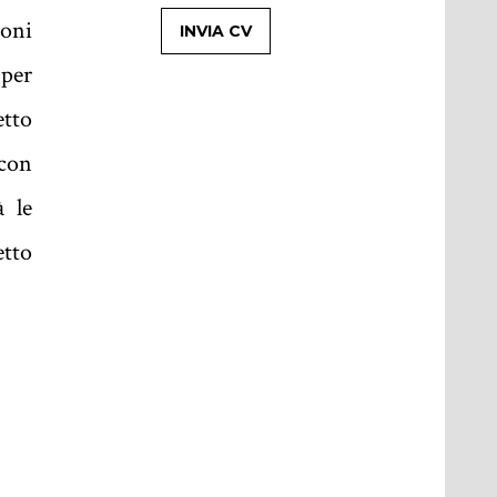
ioni
 per
etto
 con
à le
etto