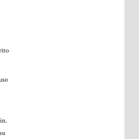
rito
uso
in.
 su